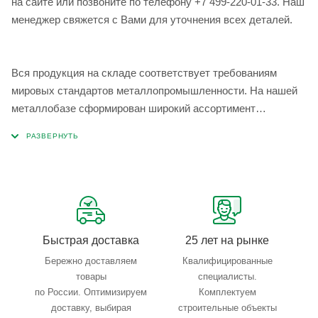
на сайте или позвоните по телефону +7 499-220-01-33. Наш
менеджер свяжется с Вами для уточнения всех деталей.
Вся продукция на складе соответствует требованиям
мировых стандартов металлопромышленности. На нашей
металлобазе сформирован широкий ассортимент
металлопроката, который позволяет учесть любые
запросы по типу, назначению, размерам и техническим
параметрам.
Быстрая доставка
25 лет на рынке
Бережно доставляем
Квалифицированные
товары
специалисты.
по России. Оптимизируем
Комплектуем
доставку, выбирая
строительные объекты