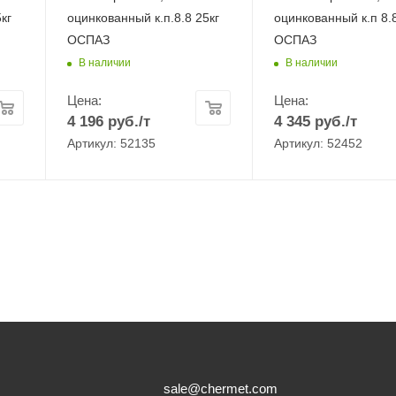
кг
оцинкованный к.п.8.8 25кг
оцинкованный к.п 8.8
ОСПАЗ
ОСПАЗ
В наличии
В наличии
Цена:
Цена:
4 196
руб.
/т
4 345
руб.
/т
Артикул: 52135
Артикул: 52452
sale@chermet.com