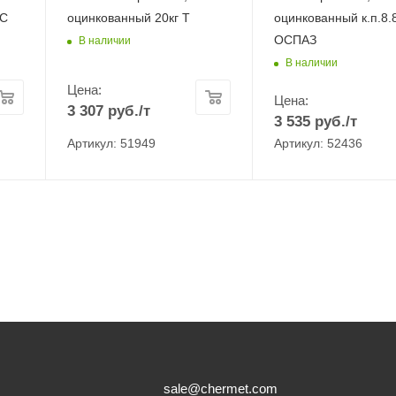
МС
оцинкованный 20кг Т
оцинкованный к.п.8.8
ОСПАЗ
В наличии
В наличии
Цена:
Цена:
3 307
руб.
/т
3 535
руб.
/т
Артикул: 51949
Артикул: 52436
sale@chermet.com