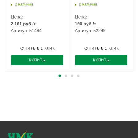
упаковка 20 кг ММК
В наличии
В наличии
Цена:
Цена:
2 161
руб.
/т
190
руб.
/т
Артикул: 51494
Артикул: 52249
КУПИТЬ В 1 КЛИК
КУПИТЬ В 1 КЛИК
КУПИТЬ
КУПИТЬ