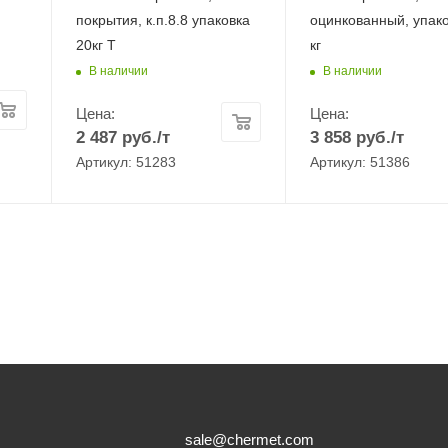
покрытия, к.п.8.8 упаковка
оцинкованный, упако
20кг Т
кг
В наличии
В наличии
Цена:
Цена:
2 487
руб.
/т
3 858
руб.
/т
Артикул: 51283
Артикул: 51386
sale@chermet.com