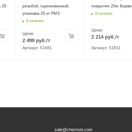
а 25
резьбой, оцинкованный,
покрытия 20кг Берве
упаковка 25 кг РМЗ
В наличии
В наличии
Цена:
Цена:
2 214
руб.
/т
2 499
руб.
/т
Артикул: 51681
Артикул: 51811
sale@chermet.com