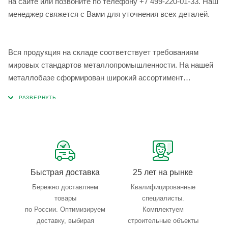
на сайте или позвоните по телефону +7 499-220-01-33. Наш
менеджер свяжется с Вами для уточнения всех деталей.
Вся продукция на складе соответствует требованиям
мировых стандартов металлопромышленности. На нашей
металлобазе сформирован широкий ассортимент
металлопроката, который позволяет учесть любые
запросы по типу, назначению, размерам и техническим
параметрам.
Быстрая доставка
25 лет на рынке
Бережно доставляем
Квалифицированные
товары
специалисты.
по России. Оптимизируем
Комплектуем
доставку, выбирая
строительные объекты