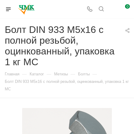
0
Болт DIN 933 М5х16 с
полной резьбой,
оцинкованный, упаковка
1 кг МС
—
—
—
—
Главная
Каталог
Метизы
Болты
Болт DIN 933 М5х16 с полной резьбой, оцинкованный, упаковка 1 кг
МС