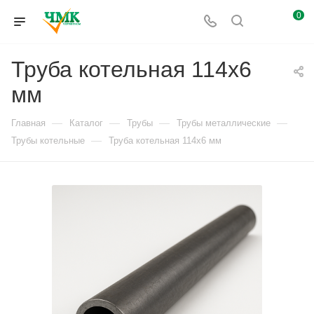
0
Труба котельная 114x6
мм
—
—
—
—
Главная
Каталог
Трубы
Трубы металлические
—
Трубы котельные
Труба котельная 114x6 мм