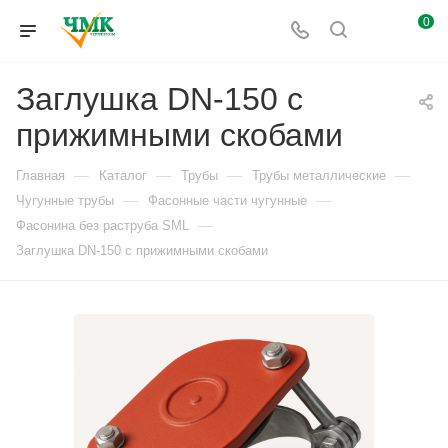
0
Заглушка DN-150 с
прижимными скобами
—
—
—
—
Главная
Каталог
Трубы
Трубы металлические
—
—
Чугунные трубы
Фасонные части чугунные
—
Фасонина без раструба SML
Заглушка DN-150 с прижимными скобами