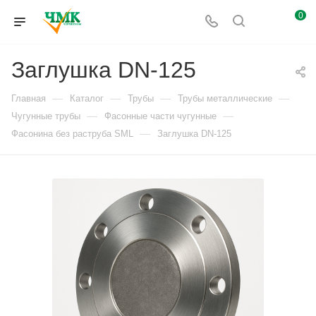
0
Заглушка DN-125
—
—
—
—
Главная
Каталог
Трубы
Трубы металлические
—
—
Чугунные трубы
Фасонные части чугунные
—
Фасонина без раструба SML
Заглушка DN-125