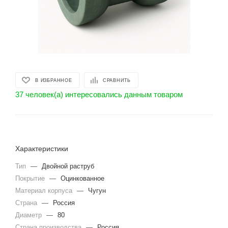
В ИЗБРАННОЕ
СРАВНИТЬ
37 человек(а) интересовались данным товаром
Характеристики
Тип
—
Двойной раструб
Покрытие
—
Оцинкованное
Материал корпуса
—
Чугун
Страна
—
Россия
Диаметр
—
80
Страна производства
—
Россия