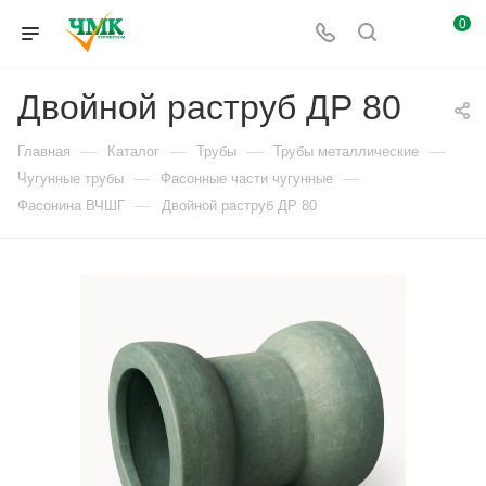
0
Двойной раструб ДР 80
—
—
—
—
Главная
Каталог
Трубы
Трубы металлические
—
—
Чугунные трубы
Фасонные части чугунные
—
Фасонина ВЧШГ
Двойной раструб ДР 80