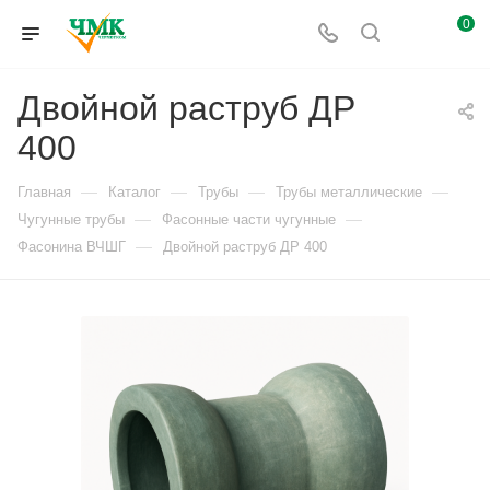
0
Двойной раструб ДР
400
—
—
—
—
Главная
Каталог
Трубы
Трубы металлические
—
—
Чугунные трубы
Фасонные части чугунные
—
Фасонина ВЧШГ
Двойной раструб ДР 400