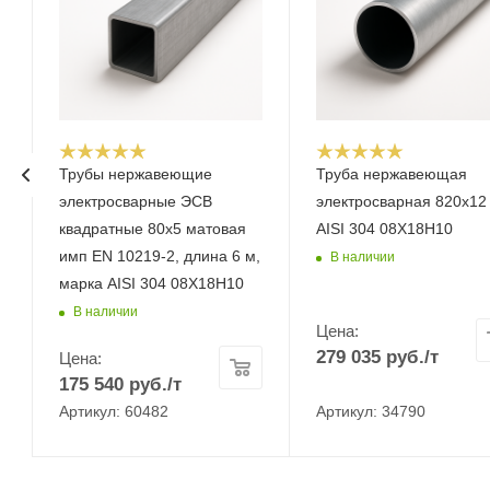
Трубы нержавеющие
Труба нержавеющая
электросварные ЭСВ
электросварная 820х12
квадратные 80х5 матовая
AISI 304 08Х18Н10
имп EN 10219-2, длина 6 м,
В наличии
марка AISI 304 08Х18Н10
В наличии
Цена:
279 035
руб.
/т
Цена:
175 540
руб.
/т
Артикул: 60482
Артикул: 34790