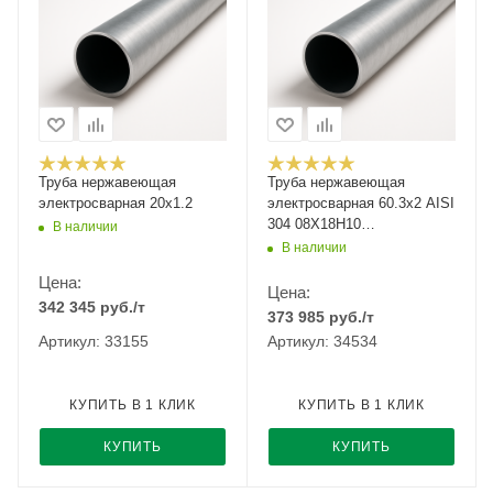
Труба нержавеющая
Труба нержавеющая
электросварная 20х1.2
электросварная 60.3х2 AISI
304 08Х18Н10
В наличии
шлифованная
В наличии
Цена:
Цена:
342 345
руб.
/т
373 985
руб.
/т
Артикул: 33155
Артикул: 34534
КУПИТЬ В 1 КЛИК
КУПИТЬ В 1 КЛИК
КУПИТЬ
КУПИТЬ