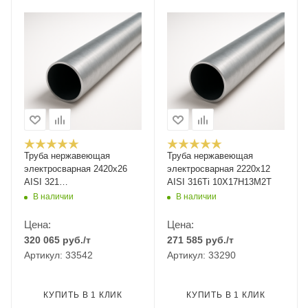
Труба нержавеющая
Труба нержавеющая
электросварная 2420х26
электросварная 2220х12
AISI 321
AISI 316Ti 10Х17Н13М2Т
12Х18Н10Т/08Х18Н10Т
В наличии
В наличии
Цена:
Цена:
320 065
руб.
/т
271 585
руб.
/т
Артикул: 33542
Артикул: 33290
КУПИТЬ В 1 КЛИК
КУПИТЬ В 1 КЛИК