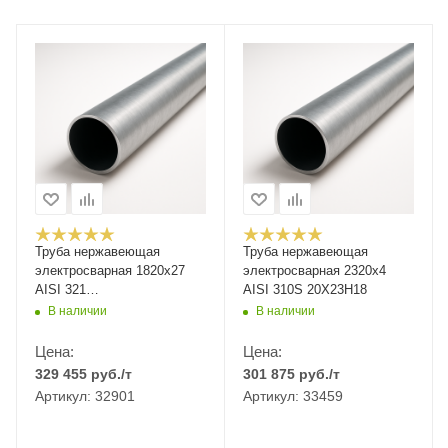
Труба нержавеющая
Труба нержавеющая
электросварная 1820х27
электросварная 2320х4
AISI 321
AISI 310S 20Х23Н18
12Х18Н10Т/08Х18Н10Т
В наличии
В наличии
Цена:
Цена:
329 455
руб.
/т
301 875
руб.
/т
Артикул: 32901
Артикул: 33459