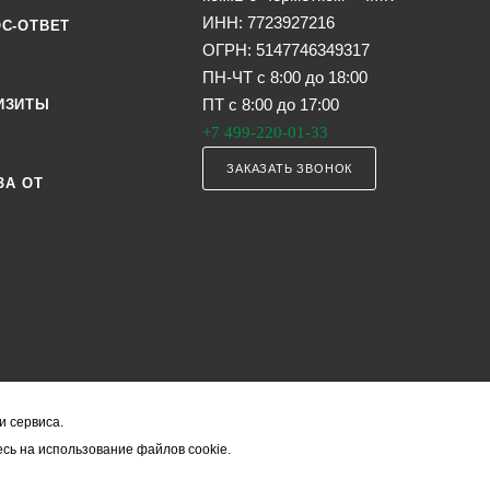
ИНН: 7723927216
С-ОТВЕТ
ОГРН: 5147746349317
ПН-ЧТ с 8:00 до 18:00
ПТ с 8:00 до 17:00
ИЗИТЫ
+7 499-220-01-33
ЗАКАЗАТЬ ЗВОНОК
ЗА ОТ
и сервиса.
я офертой (в соответствии со ст. 435 ГК РФ). Они могут изменяться в з
сь на использование файлов cookie.
ость товара формируется менеджером и уточняется вместе со срокам