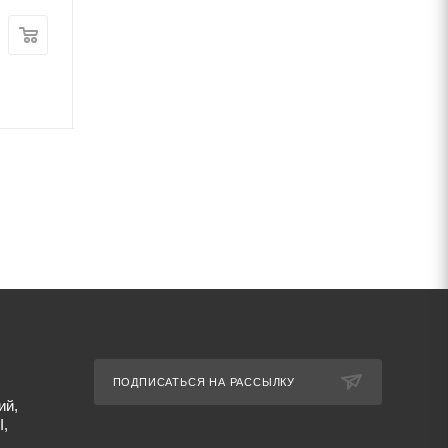
Цена:
Цена:
75 240
руб.
/шт
51 750
руб.
/ш
Артикул: 26156
Артикул: 20216
ПОДПИСАТЬСЯ НА РАССЫЛКУ
ий,
I,