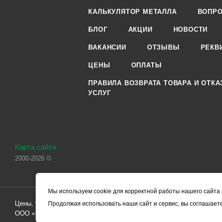
КАЛЬКУЛЯТОР МЕТАЛЛА
ВОПРО
БЛОГ
АКЦИИ
НОВОСТИ
ВАКАНСИИ
ОТЗЫВЫ
РЕКВ
ЦЕНЫ
ОПЛАТЫ
ПРАВИЛА ВОЗВРАТА ТОВАРА И ОТКА
УСЛУГ
Карта сайта
2000-2026 ©
Мы используем cookie для корректной работы нашего сайта 
Цены, указанные на сайте, носят справочный характер и не являютс
Продолжая использовать наши сайт и сервис, вы соглашаете
ООО «ЧЕРМЕТ.КОМ» по заключению Договора. Окончательная стоим