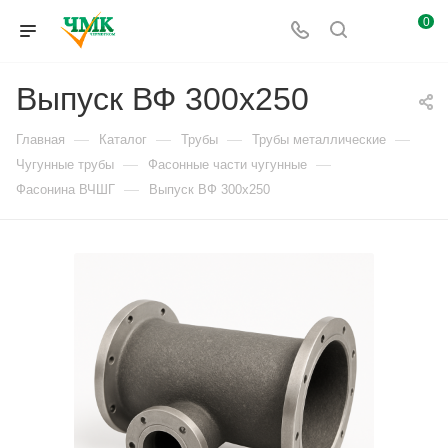
0
Выпуск ВФ 300х250
—
—
—
—
Главная
Каталог
Трубы
Трубы металлические
—
—
Чугунные трубы
Фасонные части чугунные
—
Фасонина ВЧШГ
Выпуск ВФ 300х250