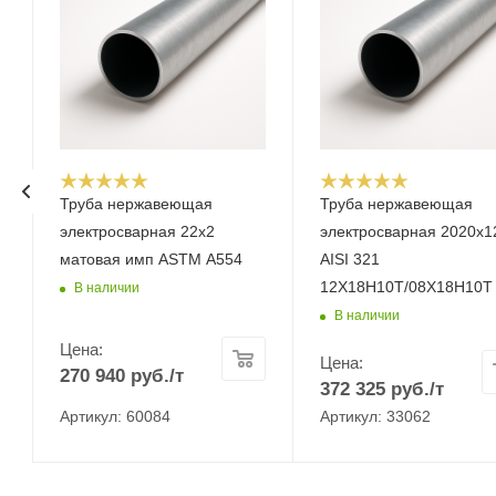
Труба нержавеющая
Труба нержавеющая
электросварная 22x2
электросварная 2020х1
матовая имп ASTM A554
AISI 321
12Х18Н10Т/08Х18Н10Т
В наличии
В наличии
Цена:
Цена:
270 940
руб.
/т
372 325
руб.
/т
Артикул: 60084
Артикул: 33062