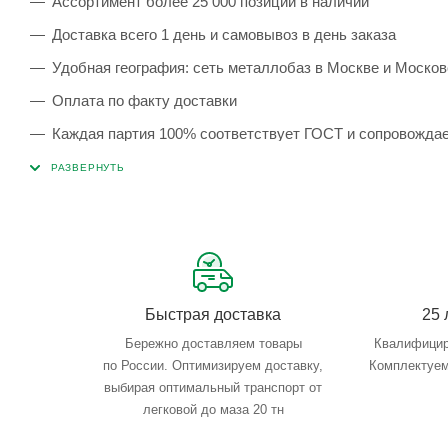
Ассортимент более 25 000 позиций в наличии
Доставка всего 1 день и самовывоз в день заказа
Удобная география: сеть металлобаз в Москве и Москов
Оплата по факту доставки
Каждая партия 100% соответствует ГОСТ и сопровожда
Сервисные услуги: резка, гибка, металлообработка
Тройной весовой контроль: въезд, погрузка, выезд
Быстрая доставка
25 
Бережно доставляем товары
Квалифицир
по России. Оптимизируем доставку,
Комплектуем
выбирая оптимальный транспорт от
легковой до маза 20 тн