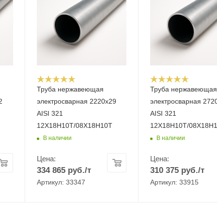
Труба нержавеющая
Труба нержавеюща
2
электросварная 2220х29
электросварная 272
AISI 321
AISI 321
12Х18Н10Т/08Х18Н10Т
12Х18Н10Т/08Х18Н
В наличии
В наличии
Цена:
Цена:
334 865
руб.
/т
310 375
руб.
/т
Артикул: 33347
Артикул: 33915