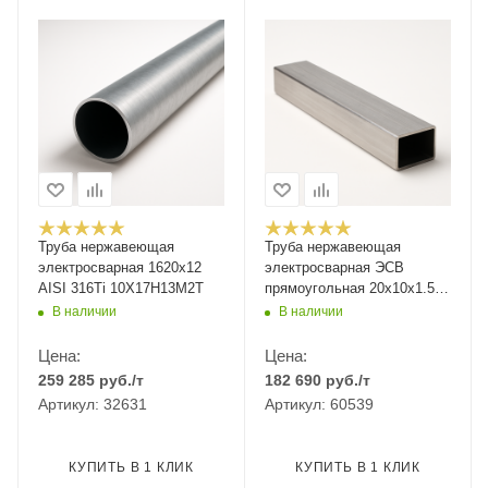
Труба нержавеющая
Труба нержавеющая
электросварная 1620х12
электросварная ЭСВ
AISI 316Ti 10Х17Н13М2Т
прямоугольная 20х10х1.5
мм зеркальная ASTM A554
В наличии
В наличии
AISI 304 08Х18Н10 6 м
Цена:
Цена:
259 285
руб.
/т
182 690
руб.
/т
Артикул: 32631
Артикул: 60539
КУПИТЬ В 1 КЛИК
КУПИТЬ В 1 КЛИК