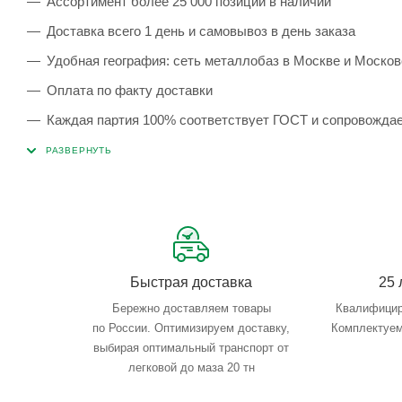
Ассортимент более 25 000 позиций в наличии
Доставка всего 1 день и самовывоз в день заказа
Удобная география: сеть металлобаз в Москве и Москов
Оплата по факту доставки
Каждая партия 100% соответствует ГОСТ и сопровожда
Сервисные услуги: резка, гибка, металлообработка
Тройной весовой контроль: въезд, погрузка, выезд
Быстрая доставка
25 
Бережно доставляем товары
Квалифицир
по России. Оптимизируем доставку,
Комплектуем
выбирая оптимальный транспорт от
легковой до маза 20 тн