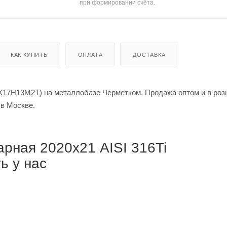
при формировании счёта.
КАК КУПИТЬ
ОПЛАТА
ДОСТАВКА
0Х17Н13М2Т) на металлобазе Черметком. Продажа оптом и в роз
й за метр в Москве.
рная 2020х21 AISI 316Ti
ь у нас