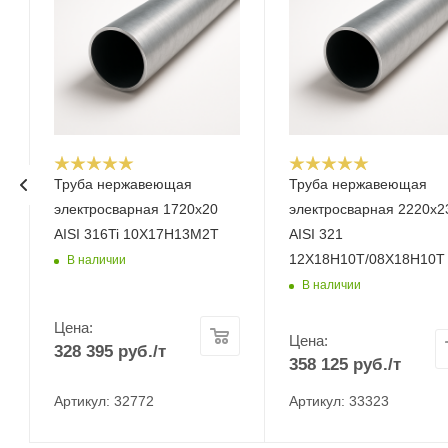
Труба нержавеющая
Труба нержавеющая
электросварная 1720х20
электросварная 2220х2
AISI 316Ti 10Х17Н13М2Т
AISI 321
12Х18Н10Т/08Х18Н10Т
В наличии
В наличии
Цена:
Цена:
328 395
руб.
/т
358 125
руб.
/т
Артикул: 32772
Артикул: 33323