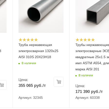
Труба нержавеющая
Трубы нержавеющи
3
электросварная 1320х25
электросварные ЭС
AISI 310S 20Х23Н18
квадратные 25х1.5 з
имп ASTM A554, дли
В наличии
марка AISI 201
В наличии
Цена:
355 065
руб.
/т
Цена:
171 390
руб.
/т
Артикул: 32345
Артикул: 60338