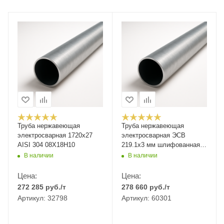
Труба нержавеющая
Труба нержавеющая
электросварная 1720х27
электросварная ЭСВ
AISI 304 08Х18Н10
219.1х3 мм шлифованная
ASTM A554
В наличии
В наличии
Цена:
Цена:
272 285
руб.
/т
278 660
руб.
/т
Артикул: 32798
Артикул: 60301