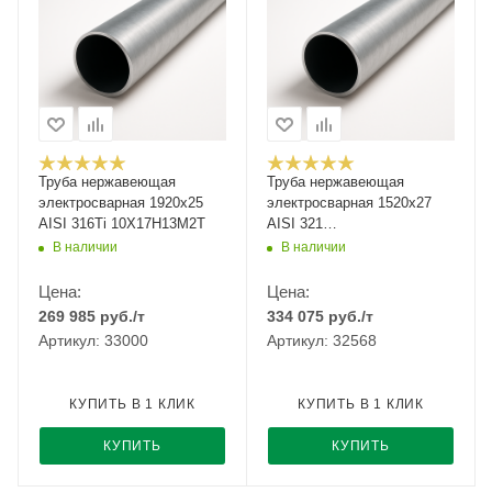
Труба нержавеющая
Труба нержавеющая
электросварная 1920х25
электросварная 1520х27
AISI 316Ti 10Х17Н13М2Т
AISI 321
12Х18Н10Т/08Х18Н10Т
В наличии
В наличии
Цена:
Цена:
269 985
руб.
/т
334 075
руб.
/т
Артикул: 33000
Артикул: 32568
КУПИТЬ В 1 КЛИК
КУПИТЬ В 1 КЛИК
КУПИТЬ
КУПИТЬ