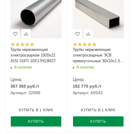
Труба нержавеющая
Трубы нержавеющие
электросварная 1920х22
электросварные ЭСВ
AISI 316Ti 10Х17Н13М2Т
прямоугольные 30х10х1.5
матовая имп ASTM A554,
В наличии
В наличии
длина 6 м, марка AISI 304
08Х18Н10
Цена:
Цена:
367 365
руб.
/т
182 770
руб.
/т
Артикул: 32988
Артикул: 60543
КУПИТЬ В 1 КЛИК
КУПИТЬ В 1 КЛИК
КУПИТЬ
КУПИТЬ