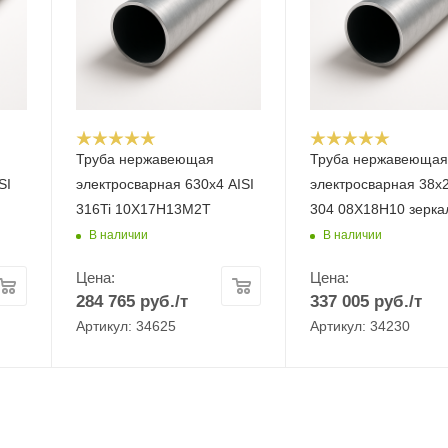
Труба нержавеющая
Труба нержавеюща
SI
электросварная 630х4 AISI
электросварная 38х2
316Ti 10Х17Н13М2Т
304 08Х18Н10 зерка
В наличии
В наличии
Цена:
Цена:
284 765
руб.
/т
337 005
руб.
/т
Артикул: 34625
Артикул: 34230