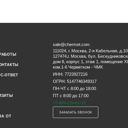
sale@chermet.com
111024, г. Москва, 2-я Кабельная, д.10
РАБОТЫ
127474,г. Москва, бул. Бескудниковск
дом 8, корпус 1, этаж 1, помещение XI
ОНТАКТЫ
ком.1-6 Черметком - ЧМК
ИНН: 7723927216
С-ОТВЕТ
ОГРН: 5147746349317
ПН-ЧТ с 8:00 до 18:00
ПТ с 8:00 до 17:00
ИЗИТЫ
+7 499-220-01-33
ЗАКАЗАТЬ ЗВОНОК
ЗА ОТ