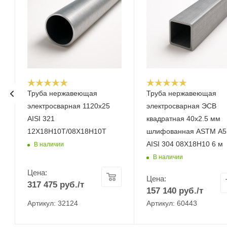
Труба нержавеющая
Труба нержавеющая
электросварная 1120х25
электросварная ЭСВ
AISI 321
квадратная 40х2.5 мм
12Х18Н10Т/08Х18Н10Т
шлифованная ASTM A5
AISI 304 08Х18Н10 6 м
В наличии
В наличии
Цена:
Цена:
317 475
руб.
/т
157 140
руб.
/т
Артикул: 32124
Артикул: 60443