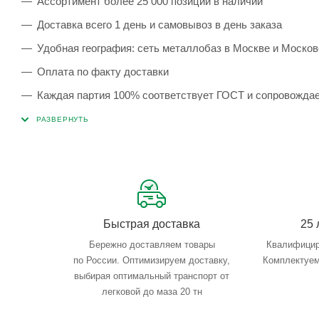
Ассортимент более 25 000 позиций в наличии
Доставка всего 1 день и самовывоз в день заказа
Удобная география: сеть металлобаз в Москве и Москов
Оплата по факту доставки
Каждая партия 100% соответствует ГОСТ и сопровожда
Сервисные услуги: резка, гибка, металлообработка
Тройной весовой контроль: въезд, погрузка, выезд
Быстрая доставка
25 
Бережно доставляем товары
Квалифицир
по России. Оптимизируем доставку,
Комплектуем
выбирая оптимальный транспорт от
легковой до маза 20 тн