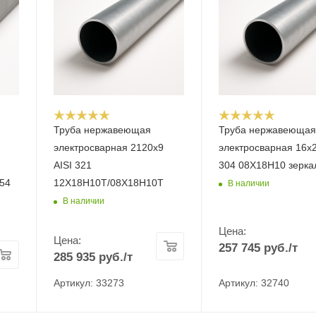
Труба нержавеющая
Труба нержавеюща
электросварная 2120х9
электросварная 16х2
AISI 321
304 08Х18Н10 зерка
54
12Х18Н10Т/08Х18Н10Т
В наличии
В наличии
Цена:
Цена:
257 745
руб.
/т
285 935
руб.
/т
Артикул: 33273
Артикул: 32740