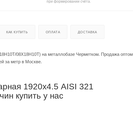
при формировании счёта.
КАК КУПИТЬ
ОПЛАТА
ДОСТАВКА
Х18Н10Т/08Х18Н10Т) на металлобазе Черметком. Продажа оптом
 за тонну / от 79 875 рублей за метр в Москве.
рная 1920х4.5 AISI 321
ин купить у нас