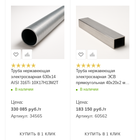
Труба нержавеющая
Труба нержавеющая
электросварная 630х14
электросварная ЭСВ
AISI 316Ti 10Х17Н13М2Т
прямоугольная 40х20х2 мм
шлифованная ASTM A554
В наличии
В наличии
AISI 304 08Х18Н10 6 м
Цена:
Цена:
330 085
руб.
/т
183 150
руб.
/т
Артикул: 34565
Артикул: 60562
КУПИТЬ В 1 КЛИК
КУПИТЬ В 1 КЛИК