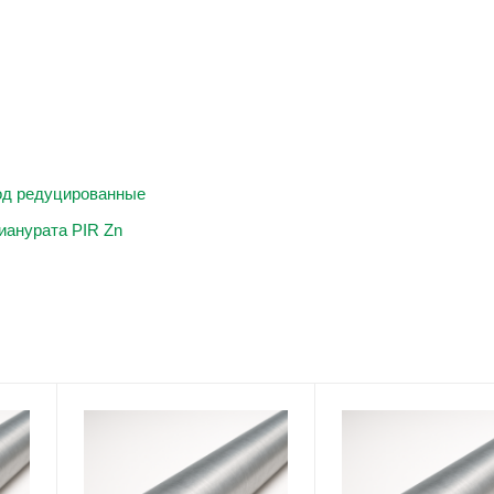
од редуцированные
ианурата PIR Zn