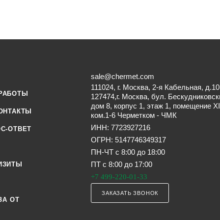
sale@chermet.com
111024, г. Москва, 2-я Кабельная, д.10
РАБОТЫ
127474,г. Москва, бул. Бескудниковск
дом 8, корпус 1, этаж 1, помещение XI
ОНТАКТЫ
ком.1-6 Черметком - ЧМК
ИНН: 7723927216
С-ОТВЕТ
ОГРН: 5147746349317
ПН-ЧТ с 8:00 до 18:00
ПТ с 8:00 до 17:00
ИЗИТЫ
+7 499-220-01-33
ЗАКАЗАТЬ ЗВОНОК
ЗА ОТ