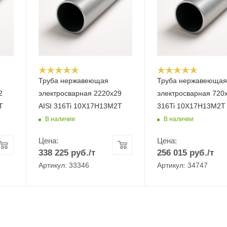
Труба нержавеющая
Труба нержавеюща
2
электросварная 2220х29
электросварная 720х
Т
AISI 316Ti 10Х17Н13М2Т
316Ti 10Х17Н13М2Т
В наличии
В наличии
Цена:
Цена:
338 225
руб.
/т
256 015
руб.
/т
Артикул: 33346
Артикул: 34747