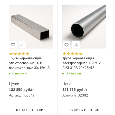
Трубы нержавеющие
Труба нержавеющая
электросварные ЭСВ
электросварная 1120х12
прямоугольные 30х15х1.5
AISI 310S 20Х23Н18
матовая EN 10219-2, длина
В наличии
В наличии
6 м, марка AISI 304
08Х18Н10
Цена:
Цена:
182 850
руб.
/т
321 765
руб.
/т
Артикул: 60547
Артикул: 32082
КУПИТЬ В 1 КЛИК
КУПИТЬ В 1 КЛИК