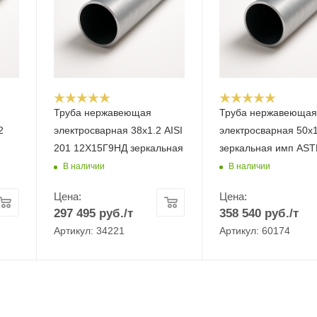
Труба нержавеющая
Труба нержавеюща
2
электросварная 38х1.2 AISI
электросварная 50x1
201 12Х15Г9НД зеркальная
зеркальная имп AS
В наличии
В наличии
Цена:
Цена:
297 495
руб.
/т
358 540
руб.
/т
Артикул: 34221
Артикул: 60174