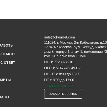
sale@chermet.com
111024, г. Москва, 2-я Кабельная, д.10
РАБОТЫ
127474,г. Москва, бул. Бескудниковск
дом 8, корпус 1, этаж 1, помещение XI
ОНТАКТЫ
ком.1-6 Черметком - ЧМК
ИНН: 7723927216
С-ОТВЕТ
ОГРН: 5147746349317
ПН-ЧТ с 8:00 до 18:00
ПТ с 8:00 до 17:00
ИЗИТЫ
+7 499-220-01-33
ЗАКАЗАТЬ ЗВОНОК
ЗА ОТ