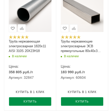
Труба нержавеющая
Трубы нержавеющие
электросварная 1820х11
электросварные ЭСВ
AISI 310S 20Х23Н18
прямоугольные 80х40х3
шлиф имп ASTM A554,
В наличии
В наличии
длина 6 м, марка AISI 304
08Х18Н10
Цена:
Цена:
358 805
руб.
/т
183 990
руб.
/т
Артикул: 32847
Артикул: 60604
КУПИТЬ В 1 КЛИК
КУПИТЬ В 1 КЛИК
КУПИТЬ
КУПИТЬ