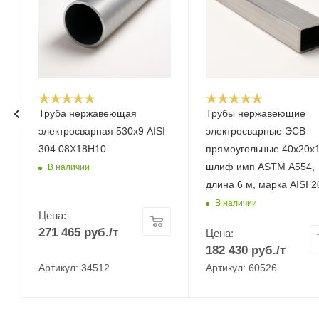
Труба нержавеющая
Трубы нержавеющие
электросварная 530х9 AISI
электросварные ЭСВ
304 08Х18Н10
прямоугольные 40х20х
шлиф имп ASTM A554,
В наличии
длина 6 м, марка AISI 2
В наличии
Цена:
271 465
руб.
/т
Цена:
182 430
руб.
/т
Артикул: 34512
Артикул: 60526