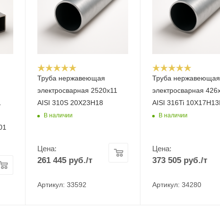
Труба нержавеющая
Труба нержавеюща
электросварная 2520х11
электросварная 426
1
AISI 310S 20Х23Н18
AISI 316Ti 10Х17Н1
В наличии
В наличии
01
Цена:
Цена:
261 445
руб.
/т
373 505
руб.
/т
Артикул: 33592
Артикул: 34280