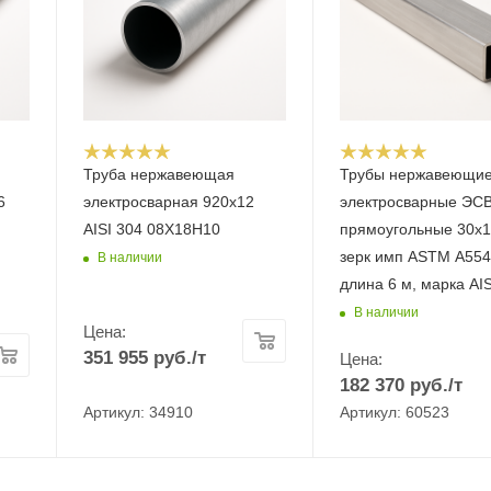
Труба нержавеющая
Трубы нержавеющи
6
электросварная 920х12
электросварные ЭС
AISI 304 08Х18Н10
прямоугольные 30х1
зерк имп ASTM A554
В наличии
длина 6 м, марка AIS
В наличии
Цена:
351 955
руб.
/т
Цена:
182 370
руб.
/т
Артикул: 34910
Артикул: 60523