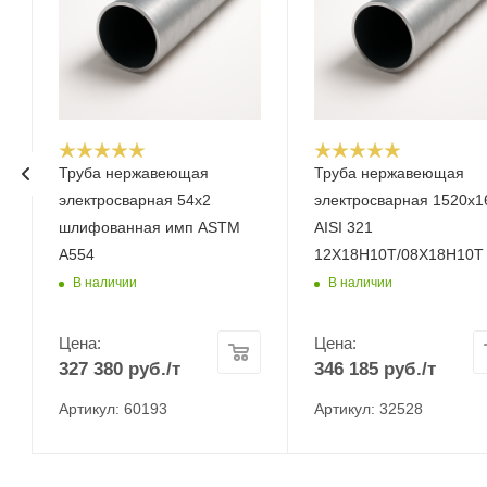
Труба нержавеющая
Труба нержавеющая
электросварная 54x2
электросварная 1520х1
шлифованная имп ASTM
AISI 321
A554
12Х18Н10Т/08Х18Н10Т
В наличии
В наличии
Цена:
Цена:
327 380
руб.
/т
346 185
руб.
/т
Артикул: 60193
Артикул: 32528