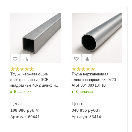
Трубы нержавеющие
Труба нержавеющая
электросварные ЭСВ
электросварная 2320х20
квадратные 40х2 шлиф имп
AISI 304 08Х18Н10
ASTM A554, длина 6 м,
В наличии
В наличии
марка AISI 304 08Х18Н10
Цена:
Цена:
198 980
руб.
/т
348 855
руб.
/т
Артикул: 60441
Артикул: 33414