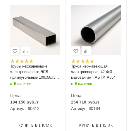
Трубы нержавеющие
Труба нержавеющая
электросварные ЭСВ
электросварная 42.4x3
прямоугольные 100х50х3
матовая имп ASTM A554
шлиф имп ASTM A554,
В наличии
В наличии
длина 6 м, марка AISI 304
08Х18Н10
Цена:
Цена:
184 150
руб.
/т
254 710
руб.
/т
Артикул: 60612
Артикул: 60164
КУПИТЬ В 1 КЛИК
КУПИТЬ В 1 КЛИК