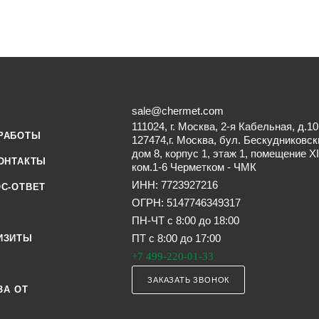
sale@chermet.com
111024, г. Москва, 2-я Кабельная, д.10
РАБОТЫ
127474,г. Москва, бул. Бескудниковск
дом 8, корпус 1, этаж 1, помещение XI
ОНТАКТЫ
ком.1-6 Черметком - ЧМК
ИНН: 7723927216
С-ОТВЕТ
ОГРН: 5147746349317
ПН-ЧТ с 8:00 до 18:00
ПТ с 8:00 до 17:00
ИЗИТЫ
+7 499-220-01-33
ЗАКАЗАТЬ ЗВОНОК
ЗА ОТ