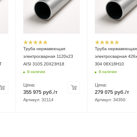
Труба нержавеющая
Труба нержавеюща
электросварная 1120х23
электросварная 426х
Т
AISI 310S 20Х23Н18
304 08Х18Н10
В наличии
В наличии
Цена:
Цена:
355 975
руб.
/т
279 075
руб.
/т
Артикул: 32114
Артикул: 34350