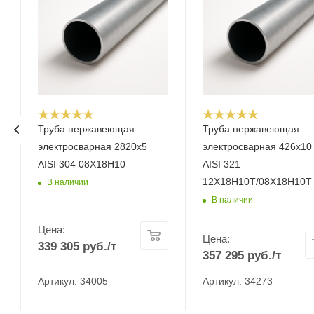
Труба нержавеющая
Труба нержавеющая
электросварная 2820х5
электросварная 426х10
AISI 304 08Х18Н10
AISI 321
12Х18Н10Т/08Х18Н10Т
В наличии
В наличии
Цена:
Цена:
339 305
руб.
/т
357 295
руб.
/т
Артикул: 34005
Артикул: 34273