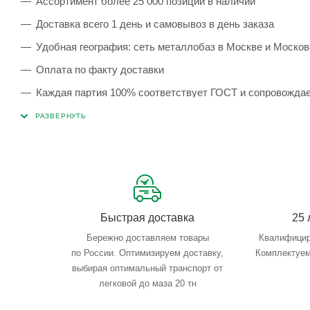
Ассортимент более 25 000 позиций в наличии
Доставка всего 1 день и самовывоз в день заказа
Удобная география: сеть металлобаз в Москве и Москов
Оплата по факту доставки
Каждая партия 100% соответствует ГОСТ и сопровожда
Сервисные услуги: резка, гибка, металлообработка
Тройной весовой контроль: въезд, погрузка, выезд
Быстрая доставка
25 
Бережно доставляем товары
Квалифицир
по России. Оптимизируем доставку,
Комплектуем
выбирая оптимальный транспорт от
легковой до маза 20 тн