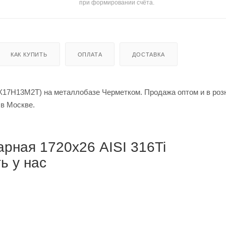
при формировании счёта.
КАК КУПИТЬ
ОПЛАТА
ДОСТАВКА
0Х17Н13М2Т) на металлобазе Черметком. Продажа оптом и в роз
й за метр в Москве.
рная 1720х26 AISI 316Ti
ь у нас