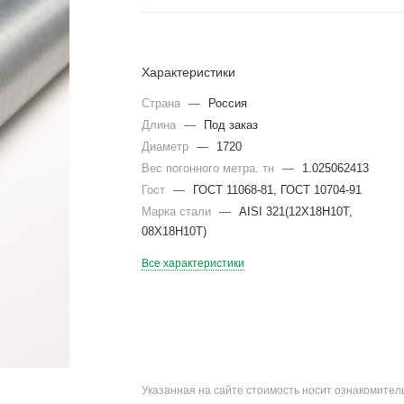
Характеристики
Страна
—
Россия
Длина
—
Под заказ
Диаметр
—
1720
Вес погонного метра. тн
—
1.025062413
Гост
—
ГОСТ 11068-81, ГОСТ 10704-91
Марка стали
—
AISI 321(12Х18Н10Т,
08Х18Н10Т)
Все характеристики
Указанная на сайте стоимость носит ознакомите