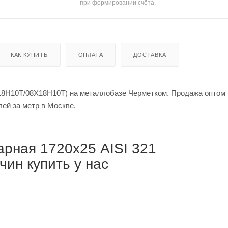
при формировании счёта.
КАК КУПИТЬ
ОПЛАТА
ДОСТАВКА
18Н10Т/08Х18Н10Т) на металлобазе Черметком. Продажа оптом 
й за тонну / от 391 875 рублей за метр в Москве.
рная 1720х25 AISI 321
ин купить у нас