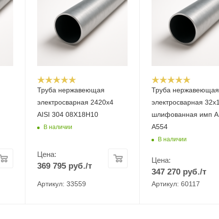
Труба нержавеющая
Труба нержавеюща
электросварная 2420х4
электросварная 32x1
AISI 304 08Х18Н10
шлифованная имп 
A554
В наличии
В наличии
Цена:
Цена:
369 795
руб.
/т
347 270
руб.
/т
Артикул: 33559
Артикул: 60117