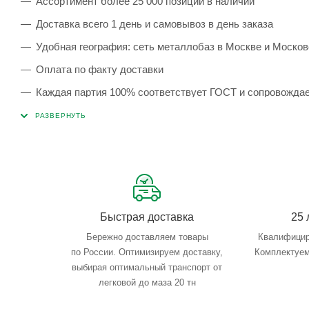
Ассортимент более 25 000 позиций в наличии
Доставка всего 1 день и самовывоз в день заказа
Удобная география: сеть металлобаз в Москве и Москов
Оплата по факту доставки
Каждая партия 100% соответствует ГОСТ и сопровожда
Сервисные услуги: резка, гибка, металлообработка
Тройной весовой контроль: въезд, погрузка, выезд
Быстрая доставка
25 
Бережно доставляем товары
Квалифицир
по России. Оптимизируем доставку,
Комплектуем
выбирая оптимальный транспорт от
легковой до маза 20 тн