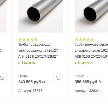
Труба нержавеющая
Труба нержавеюща
0
электросварная 2720х27
электросварная 162
AISI 316Ti 10Х17Н13М2Т
AISI 310S 20Х23Н18
В наличии
В наличии
Цена:
Цена:
340 565
руб.
/т
356 665
руб.
/т
Артикул: 33878
Артикул: 32634