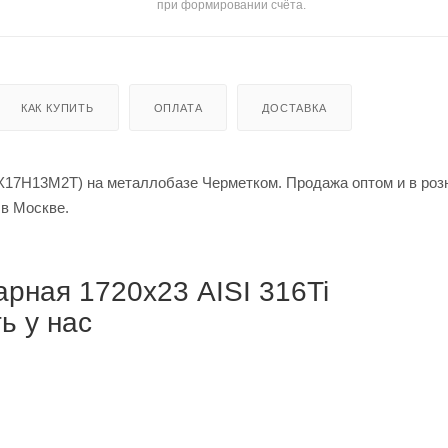
при формировании счёта.
КАК КУПИТЬ
ОПЛАТА
ДОСТАВКА
0Х17Н13М2Т) на металлобазе Черметком. Продажа оптом и в роз
й за метр в Москве.
рная 1720х23 AISI 316Ti
ь у нас