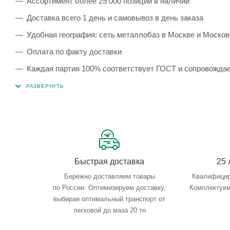
Ассортимент более 25 000 позиций в наличии
Доставка всего 1 день и самовывоз в день заказа
Удобная география: сеть металлобаз в Москве и Москов
Оплата по факту доставки
Каждая партия 100% соответствует ГОСТ и сопровожда
Сервисные услуги: резка, гибка, металлообработка
Тройной весовой контроль: въезд, погрузка, выезд
Быстрая доставка
25 
Бережно доставляем товары
Квалифицир
по России. Оптимизируем доставку,
Комплектуем
выбирая оптимальный транспорт от
легковой до маза 20 тн