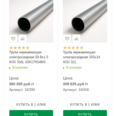
Труба нержавеющая
Труба нержавеющая
электросварная 50.8х1.5
электросварная 325х14
AISI 316L 03Х17Н14М3
AISI 321
зеркальная
12Х18Н10Т/08Х18Н10Т
В наличии
В наличии
Цена:
Цена:
300 265
руб.
/т
309 625
руб.
/т
Артикул: 34399
Артикул: 34058
КУПИТЬ В 1 КЛИК
КУПИТЬ В 1 КЛИК
КУПИТЬ
КУПИТЬ