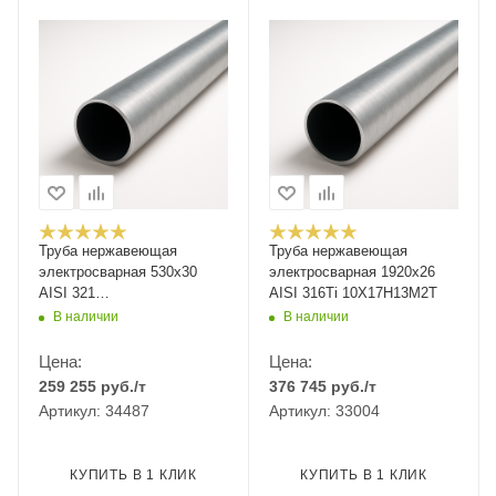
Труба нержавеющая
Труба нержавеющая
электросварная 530х30
электросварная 1920х26
AISI 321
AISI 316Ti 10Х17Н13М2Т
12Х18Н10Т/08Х18Н10Т
В наличии
В наличии
Цена:
Цена:
259 255
руб.
/т
376 745
руб.
/т
Артикул: 34487
Артикул: 33004
КУПИТЬ В 1 КЛИК
КУПИТЬ В 1 КЛИК