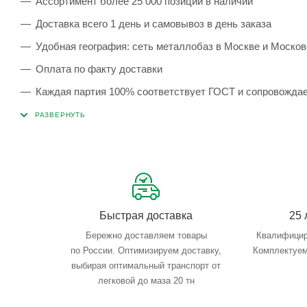
Ассортимент более 25 000 позиций в наличии
Доставка всего 1 день и самовывоз в день заказа
Удобная география: сеть металлобаз в Москве и Москов
Оплата по факту доставки
Каждая партия 100% соответствует ГОСТ и сопровожда
Сервисные услуги: резка, гибка, металлообработка
Тройной весовой контроль: въезд, погрузка, выезд
Быстрая доставка
25 
Бережно доставляем товары
Квалифицир
по России. Оптимизируем доставку,
Комплектуем
выбирая оптимальный транспорт от
легковой до маза 20 тн