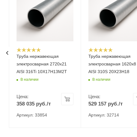
Труба нержавеющая
Труба нержавеющая
электросварная 2720х21
электросварная 1620х8
AISI 316Ti 10Х17Н13М2Т
AISI 310S 20Х23Н18
В наличии
В наличии
Цена:
Цена:
358 035
руб.
/т
529 157
руб.
/т
Артикул: 33854
Артикул: 32714