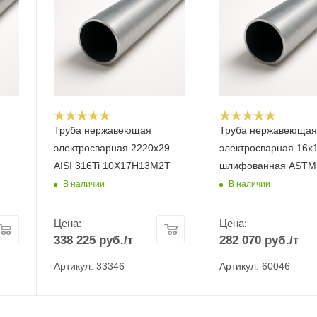
Труба нержавеющая
Труба нержавеюща
электросварная 2220х29
электросварная 16x1
AISI 316Ti 10Х17Н13М2Т
шлифованная ASTM
В наличии
В наличии
Цена:
Цена:
338 225
руб.
/т
282 070
руб.
/т
Артикул: 33346
Артикул: 60046