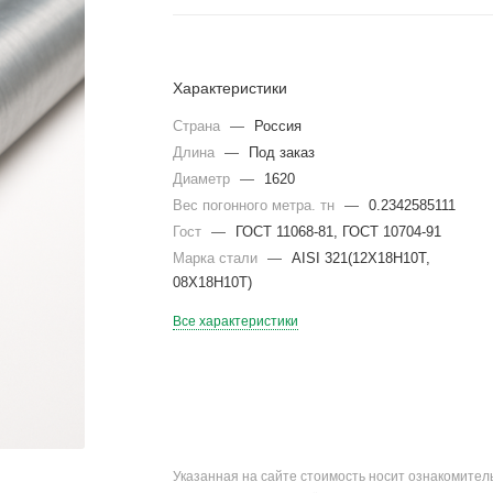
Характеристики
Страна
—
Россия
Длина
—
Под заказ
Диаметр
—
1620
Вес погонного метра. тн
—
0.2342585111
Гост
—
ГОСТ 11068-81, ГОСТ 10704-91
Марка стали
—
AISI 321(12Х18Н10Т,
08Х18Н10Т)
Все характеристики
Указанная на сайте стоимость носит ознакомите