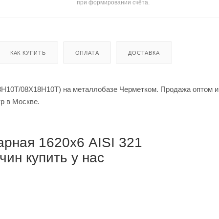
при формировании счёта.
КАК КУПИТЬ
ОПЛАТА
ДОСТАВКА
8Н10Т/08Х18Н10Т) на металлобазе Черметком. Продажа оптом и
рублей за метр в Москве.
рная 1620х6 AISI 321
ин купить у нас