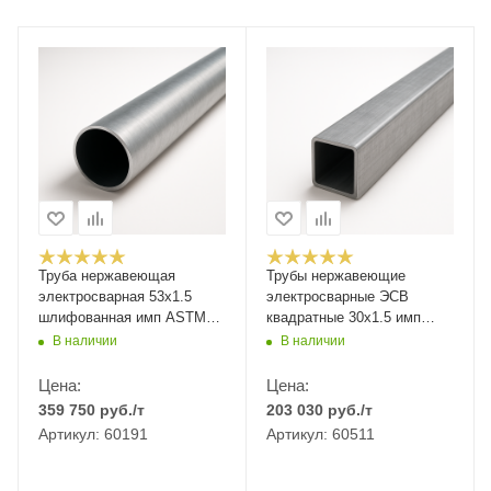
Труба нержавеющая
Трубы нержавеющие
электросварная 53x1.5
электросварные ЭСВ
шлифованная имп ASTM
квадратные 30х1.5 имп
A554
ASTM A554, длина 6 м,
В наличии
В наличии
марка AISI 430
Цена:
Цена:
359 750
руб.
/т
203 030
руб.
/т
Артикул: 60191
Артикул: 60511