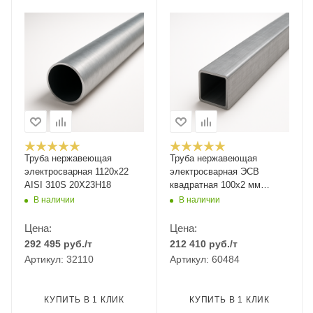
Труба нержавеющая
Труба нержавеющая
электросварная 1120х22
электросварная ЭСВ
AISI 310S 20Х23Н18
квадратная 100х2 мм
шлифованная ASTM A554
В наличии
В наличии
AISI 304 08Х18Н10 6 м
Цена:
Цена:
292 495
руб.
/т
212 410
руб.
/т
Артикул: 32110
Артикул: 60484
КУПИТЬ В 1 КЛИК
КУПИТЬ В 1 КЛИК