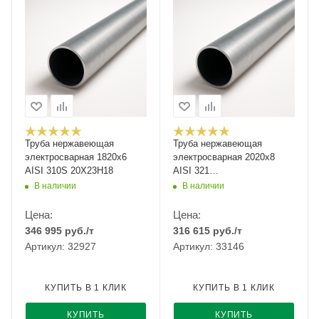
Труба нержавеющая
Труба нержавеющая
электросварная 1820х6
электросварная 2020х8
AISI 310S 20Х23Н18
AISI 321
12Х18Н10Т/08Х18Н10Т
В наличии
В наличии
Цена:
Цена:
346 995
руб.
/т
316 615
руб.
/т
Артикул: 32927
Артикул: 33146
КУПИТЬ В 1 КЛИК
КУПИТЬ В 1 КЛИК
КУПИТЬ
КУПИТЬ