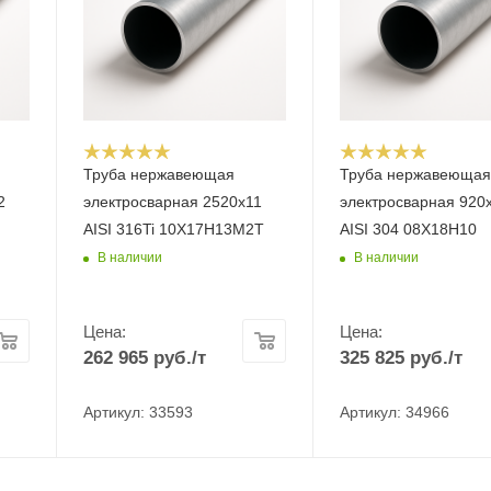
Труба нержавеющая
Труба нержавеюща
2
электросварная 2520х11
электросварная 920
AISI 316Ti 10Х17Н13М2Т
AISI 304 08Х18Н10
В наличии
В наличии
Цена:
Цена:
262 965
руб.
/т
325 825
руб.
/т
Артикул: 33593
Артикул: 34966