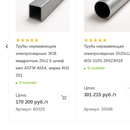
Трубы нержавеющие
Труба нержавеющая
электросварные ЭСВ
электросварная 2520х1
квадратные 20х1.5 шлиф
AISI 310S 20Х23Н18
имп ASTM A554, марка AISI
В наличии
201
В наличии
Цена:
301 215
руб.
/т
Цена:
170 200
руб.
/т
Артикул: 60329
Артикул: 33596