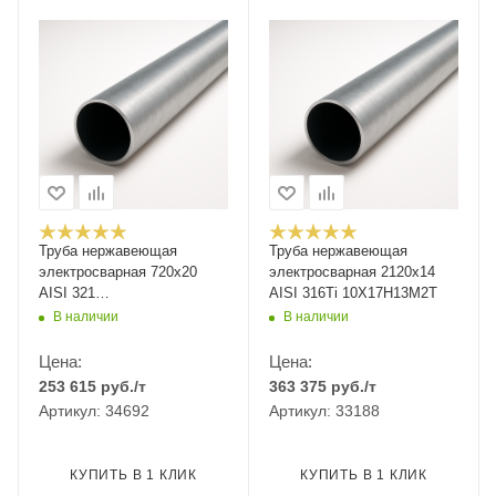
Труба нержавеющая
Труба нержавеющая
электросварная 720х20
электросварная 2120х14
AISI 321
AISI 316Ti 10Х17Н13М2Т
12Х18Н10Т/08Х18Н10Т
В наличии
В наличии
Цена:
Цена:
253 615
руб.
/т
363 375
руб.
/т
Артикул: 34692
Артикул: 33188
КУПИТЬ В 1 КЛИК
КУПИТЬ В 1 КЛИК