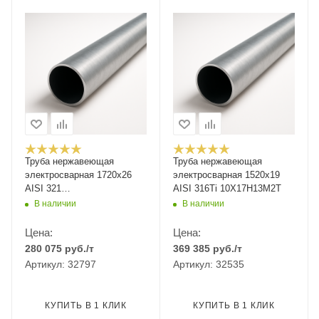
Труба нержавеющая
Труба нержавеющая
электросварная 1720х26
электросварная 1520х19
AISI 321
AISI 316Ti 10Х17Н13М2Т
12Х18Н10Т/08Х18Н10Т
В наличии
В наличии
Цена:
Цена:
280 075
руб.
/т
369 385
руб.
/т
Артикул: 32797
Артикул: 32535
КУПИТЬ В 1 КЛИК
КУПИТЬ В 1 КЛИК