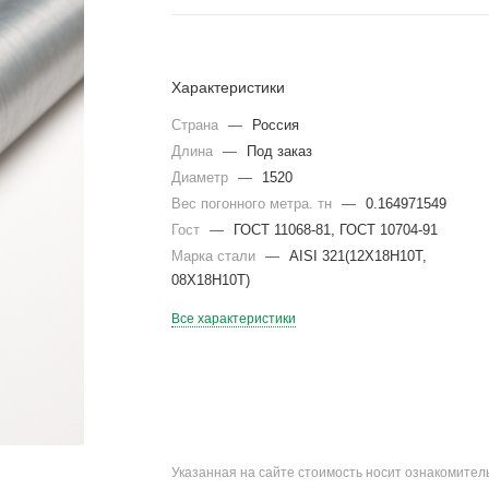
Характеристики
Страна
—
Россия
Длина
—
Под заказ
Диаметр
—
1520
Вес погонного метра. тн
—
0.164971549
Гост
—
ГОСТ 11068-81, ГОСТ 10704-91
Марка стали
—
AISI 321(12Х18Н10Т,
08Х18Н10Т)
Все характеристики
Указанная на сайте стоимость носит ознакомите