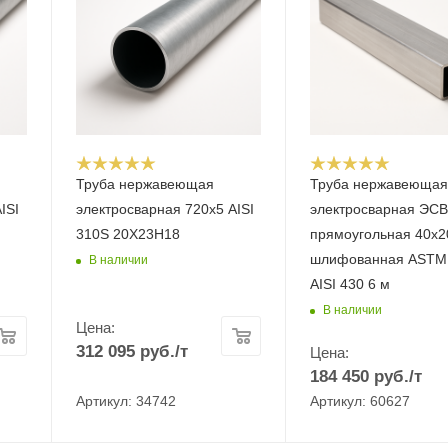
Труба нержавеющая
Труба нержавеюща
ISI
электросварная 720х5 AISI
электросварная ЭС
310S 20Х23Н18
прямоугольная 40х2
шлифованная ASTM
В наличии
AISI 430 6 м
В наличии
Цена:
312 095
руб.
/т
Цена:
184 450
руб.
/т
Артикул: 34742
Артикул: 60627