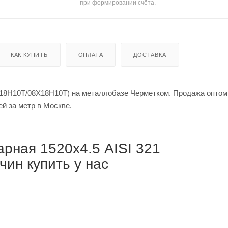
при формировании счёта.
КАК КУПИТЬ
ОПЛАТА
ДОСТАВКА
Х18Н10Т/08Х18Н10Т) на металлобазе Черметком. Продажа оптом
 за тонну / от 63 000 рублей за метр в Москве.
рная 1520х4.5 AISI 321
ин купить у нас