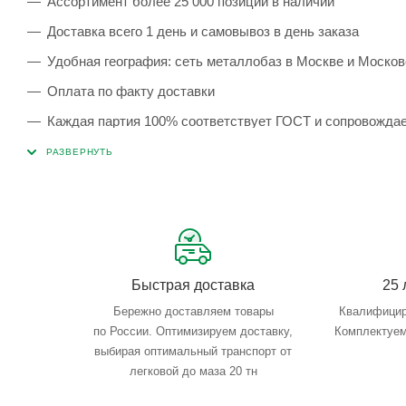
Ассортимент более 25 000 позиций в наличии
Доставка всего 1 день и самовывоз в день заказа
Удобная география: сеть металлобаз в Москве и Москов
Оплата по факту доставки
Каждая партия 100% соответствует ГОСТ и сопровожда
Сервисные услуги: резка, гибка, металлообработка
Тройной весовой контроль: въезд, погрузка, выезд
Быстрая доставка
25 
Бережно доставляем товары
Квалифицир
по России. Оптимизируем доставку,
Комплектуем
выбирая оптимальный транспорт от
легковой до маза 20 тн