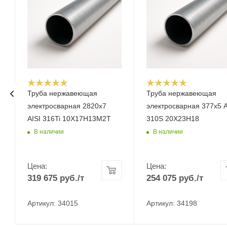
Труба нержавеющая
Труба нержавеющая
электросварная 2820х7
электросварная 377х5 A
AISI 316Ti 10Х17Н13М2Т
310S 20Х23Н18
В наличии
В наличии
Цена:
Цена:
319 675
руб.
/т
254 075
руб.
/т
Артикул: 34015
Артикул: 34198