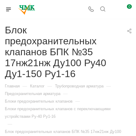
0
Блок
предохранительных
клапанов БПК №35
17нж21нж Ду100 Ру40
Ду1-150 Ру1-16
—
—
—
Главная
Каталог
Трубопроводная арматура
—
Предохранительная арматура
—
Блоки предохранительных клапанов
Блоки предохранительных клапанов с переключающими
устройствами Ру-40 Ру1-16
—
Блок предохранительных клапанов БПК №35 17нж21нж Ду100