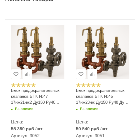
Блок предохранительных
Блок предохранительных
клапанов БПК №47
клапанов БПК №46
17нж21нж2 Ду150 Ру40
17нж23нж Ду150 Ру40 Ду1-
Ду1-200 Ру1-16
200 Ру1-16
В наличии
В наличии
Цена:
Цена:
55 380
руб.
/шт
50 540
руб.
/шт
Артикул: 3052
Артикул: 3051